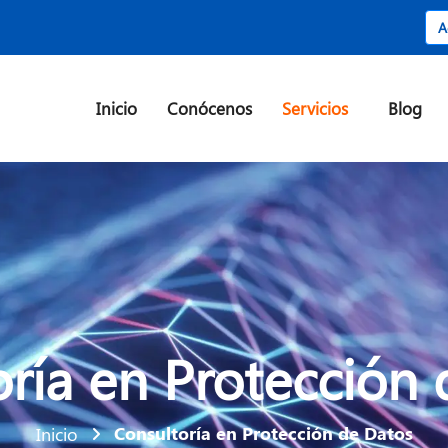
A
Inicio
Conócenos
Servicios
Blog
ría en Protección
Consultoría en Protección de Datos
Inicio