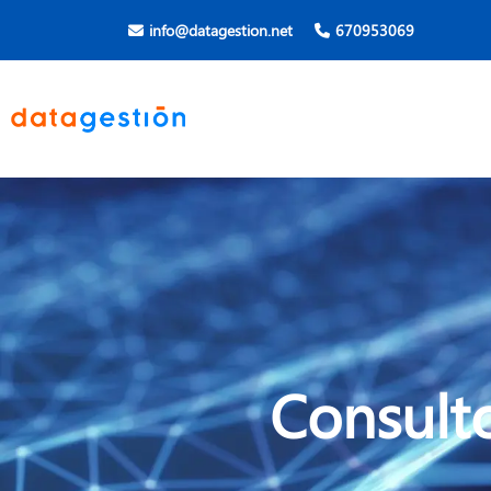
info@datagestion.net
670953069
Consulto