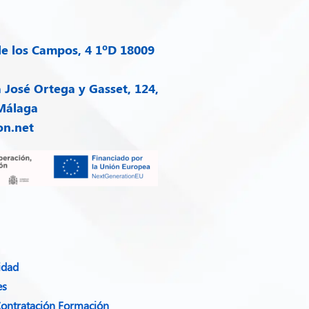
e los Campos, 4 1ºD 18009
José Ortega y Gasset, 124,
 Málaga
on.net
idad​
es
Contratación Formación