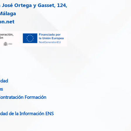
José Ortega y Gasset, 124,
 Málaga
on.net
idad​
es
Contratación Formación
ridad de la Información ENS