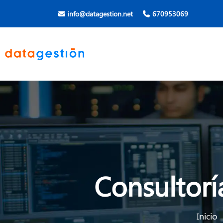
info@datagestion.net
670953069
Consultorí
Inicio