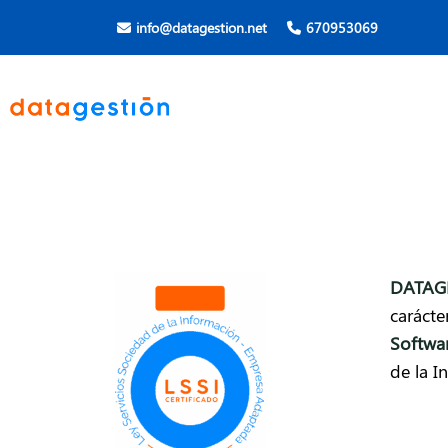
info@datagestion.net
670953069
DATAG
carácte
Softwar
de la I