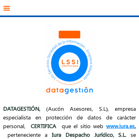
info@datagestion.net
670953069
Acceso clientes
DATAGESTIÓN
,
(Aucón Asesores, S.L), empresa
especialista en protección de datos de carácter
personal,
CERTIFICA
que el sitio web
www.iura.es
,
perteneciente a
Iura Despacho Jurídico, S.L.
se