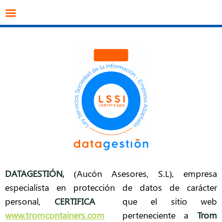
info@datagestion.net
670953069
Acceso clientes
DATAGESTIÓN
,
(Aucón Asesores, S.L), empresa
especialista en protección de datos de carácter
personal,
CERTIFICA
que el sitio web
www.tromcontainers.com
perteneciente a
Trom