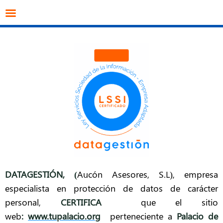
info@datagestion.net
670953069
Acceso clientes
DATAGESTIÓN
, (
Aucón Asesores, S.L), empresa
especialista en protección de datos de carácter
personal,
CERTIFICA
que el sitio
web
:
www.tupalacio.org
perteneciente a
Palacio de