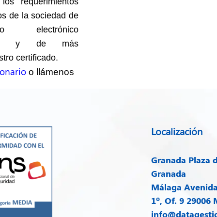
s requerimientos
ios de la sociedad de
 electrónico
), y de más
ro certificado.
ionario
o llámenos
Localización
Granada
Plaza d
Granada
Málaga
Avenida 
1º, Of. 9 29006
info@datagesti