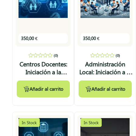
350,00
€
350,00
€
(0)
(0)
0
0
Centros Docentes:
Administración
out
out
Iniciación a la
Local: Iniciación a la
of
of
5
5
Protección de Datos
Protección de Datos
Añadir al carrito
Añadir al carrito
In Stock
In Stock