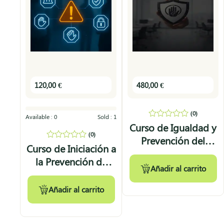
120,00
€
480,00
€
(0)
Available :
0
Sold :
1
0
Curso de Igualdad y
out
(0)
Prevención del
of
0
Curso de Iniciación a
5
Acoso
out
la Prevención de
of
Añadir al carrito
5
Riesgos Laborales
Añadir al carrito