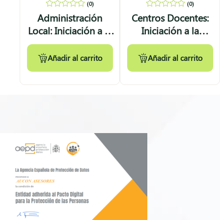
(0)
(0)
0
0
Administración
Centros Docentes:
out
out
Local: Iniciación a la
Iniciación a la
of
of
5
5
Protección de Datos
Protección de Datos
Añadir al carrito
Añadir al carrito