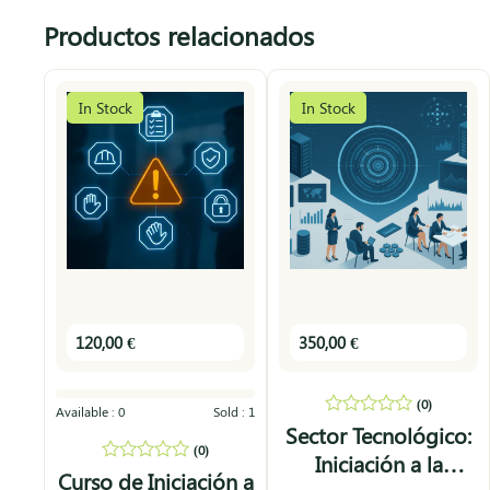
Productos relacionados
In Stock
In Stock
120,00
€
350,00
€
(0)
Available :
0
Sold :
1
0
Sector Tecnológico:
out
(0)
Iniciación a la
of
0
Curso de Iniciación a
5