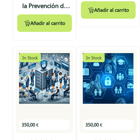
Protección de Datos
out
la Prevención de
of
Añadir al carrito
5
Riesgos Laborales
Añadir al carrito
In Stock
In Stock
350,00
€
350,00
€