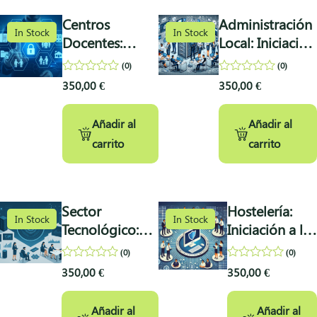
Centros
Administración
In Stock
In Stock
Docentes:
Local: Iniciación
Iniciación a la
a la Protección
(0)
(0)
Protección de
de Datos
0
0
350,00
€
350,00
€
out
out
Datos
of
of
5
5
Añadir al
Añadir al
carrito
carrito
Sector
Hostelería:
In Stock
In Stock
Tecnológico:
Iniciación a la
Iniciación a la
Protección de
(0)
(0)
Protección de
Datos
0
0
350,00
€
350,00
€
out
out
Datos
of
of
5
5
Añadir al
Añadir al