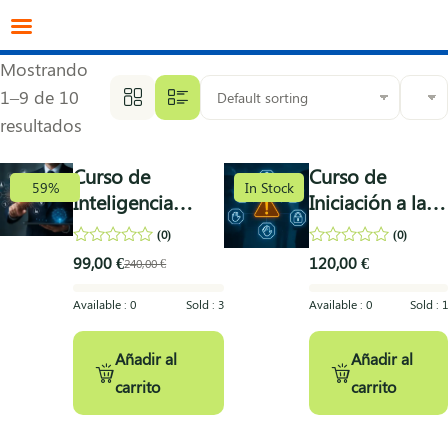
info@datagestion.net
670953069
Acceso clientes
Mostrando
1–9 de 10
resultados
Curso de
Curso de
59%
In Stock
Inteligencia
Iniciación a la
Artificial
Prevención de
(0)
(0)
Responsable y
Riesgos
0
0
99,00
€
120,00
€
240,00
€
out
out
Cumplimiento
Laborales
of
of
Normativo
5
5
Available :
0
Sold :
3
Available :
0
Sold :
1
Añadir al
Añadir al
carrito
carrito