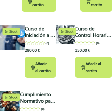
carrito
carrito
Curso de
Curso de
In Stock
In Stock
Iniciación a la
Control Horario:
Protección de
Normativa,
(0)
(0)
Datos
Obligaciones y
0
0
280,00
€
150,00
€
out
out
Herramientas
of
of
5
5
Añadir
Añadir al
al carrito
carrito
Cumplimiento
In Stock
Normativo para
Empresas y
(0)